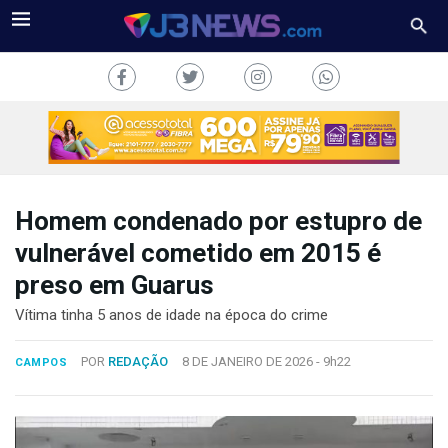
Homem condenado por estupro de
J3NEWS
vulnerável cometido em 2015 é
preso em Guarus
TV
Vítima tinha 5 anos de idade na época do crime
COLUNAS
POR
REDAÇÃO
8 DE JANEIRO DE 2026 -
9h22
CAMPOS
FALE
CONOSCO
Copyright
2024