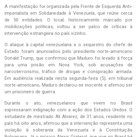
A manifestação foi organizada pela Frente de Esquerda Anti-
imperialista em Solidariedade à Venezuela, que reúne cerca
de 50 entidades. O local, historicamente marcado por
mobilizações políticas, voltou a ser palco de críticas à
intervenção estrangeira no país vizinho.
O ataque à capital venezuelana e o sequestro do chefe de
Estado foram anunciados pelo presidente norte-americano
Donald Trump, que confirmou que Maduro foi levado à força
para uma prisão em Nova York, sob acusações de
narcoterrorismo, tráfico de drogas e conspiração armada.
Em audiência realizada nesta segunda-feira (5), em tribunal
norte-americano, Maduro declarou-se inocente e afirmou ser
um prisioneiro de guerra.
Durante o ato, venezuelanos que vivem no Brasil
expressaram indignação com a ação dos Estados Unidos. O
estudante de mestrado Ali Alvarez, de 31 anos, residente no
país há oito anos, afirmou que a intervenção representa uma
violação à soberania da Venezuela e à Constituição
Bolivariana. Já o músico Alexis Graterol, que vive no Brasil há