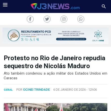
Protesto no Rio de Janeiro repudia
J3NEWS
sequestro de Nicolás Maduro
TV
Ato também condenou a ação militar dos Estados Unidos em
Caracas
COLUNAS
POR
OCINEI TRINDADE
6 DE JANEIRO DE 2026 -
12h06
GERAL
FALE
CONOSCO
Copyright
2024