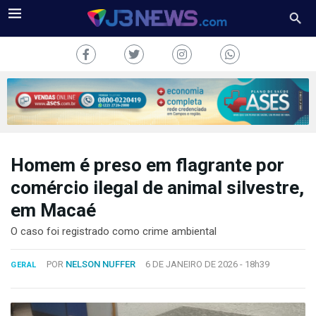
Homem é preso em flagrante por
J3NEWS
comércio ilegal de animal silvestre,
TV
em Macaé
COLUNAS
O caso foi registrado como crime ambiental
FALE
POR
NELSON NUFFER
6 DE JANEIRO DE 2026 -
18h39
GERAL
CONOSCO
Copyright
2024