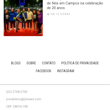
de fiéis em Campos na celebração
de 20 anos
HÁ 12 HORAS
BLOGS
SOBRE
CONTATO
POLÍTICA DE PRIVACIDADE
FACEBOOK
INSTAGRAM
(22) 2738-2700
jornalismo@j3news.com
CEP: 28010-190