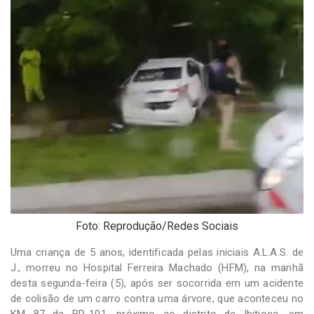
-
Desenvolvido
por
Hesea
Tecnologia
e
Sistemas
Foto: Reprodução/Redes Sociais
Uma criança de 5 anos, identificada pelas iniciais A.L.A.S. de
J., morreu no Hospital Ferreira Machado (HFM), na manhã
desta segunda-feira (5), após ser socorrida em um acidente
de colisão de um carro contra uma árvore, que aconteceu no
KM 87 da BR-101, próximo ao distrito de Ibitioca, em