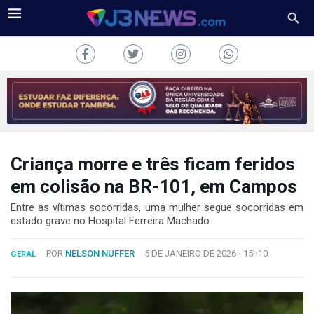
Criança morre e três ficam feridos
J3NEWS
em colisão na BR-101, em Campos
TV
Entre as vítimas socorridas, uma mulher segue socorridas em
estado grave no Hospital Ferreira Machado
COLUNAS
POR
NELSON NUFFER
5 DE JANEIRO DE 2026 -
15h10
GERAL
FALE
CONOSCO
Copyright
2024