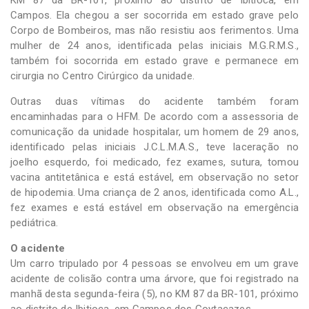
Campos. Ela chegou a ser socorrida em estado grave pelo
Corpo de Bombeiros, mas não resistiu aos ferimentos. Uma
mulher de 24 anos, identificada pelas iniciais M.G.R.M.S.,
também foi socorrida em estado grave e permanece em
cirurgia no Centro Cirúrgico da unidade.
Outras duas vítimas do acidente também foram
encaminhadas para o HFM. De acordo com a assessoria de
comunicação da unidade hospitalar, um homem de 29 anos,
identificado pelas iniciais J.C.L.M.A.S., teve laceração no
joelho esquerdo, foi medicado, fez exames, sutura, tomou
vacina antitetânica e está estável, em observação no setor
de hipodemia. Uma criança de 2 anos, identificada como A.L.,
fez exames e está estável em observação na emergência
pediátrica.
O acidente
Um carro tripulado por 4 pessoas se envolveu em um grave
acidente de colisão contra uma árvore, que foi registrado na
manhã desta segunda-feira (5), no KM 87 da BR-101, próximo
ao distrito de Ibitioca, em Campos dos Goytacazes.