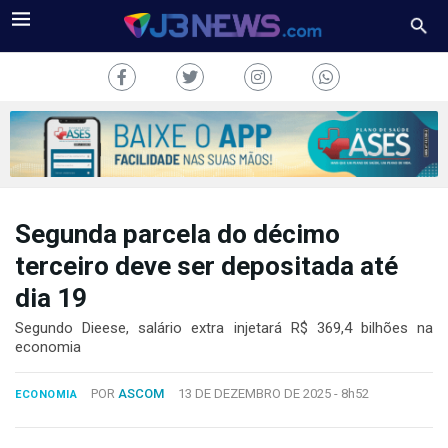
Segunda parcela do décimo
J3NEWS
terceiro deve ser depositada até
TV
dia 19
COLUNAS
Segundo Dieese, salário extra injetará R$ 369,4 bilhões na
economia
FALE
CONOSCO
POR
ASCOM
13 DE DEZEMBRO DE 2025 -
8h52
ECONOMIA
Copyright
2024