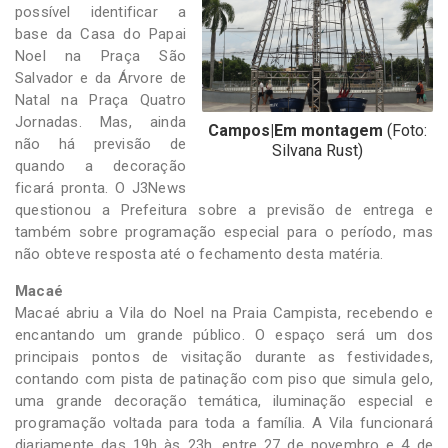
possível identificar a
base da Casa do Papai
Noel na Praça São
Salvador e da Árvore de
Natal na Praça Quatro
Jornadas. Mas, ainda
Campos|Em montagem
(Foto:
não há previsão de
Silvana Rust)
quando a decoração
ficará pronta. O J3News
questionou a Prefeitura sobre a previsão de entrega e
também sobre programação especial para o período, mas
não obteve resposta até o fechamento desta matéria.
Macaé
Macaé abriu a Vila do Noel na Praia Campista, recebendo e
encantando um grande público. O espaço será um dos
principais pontos de visitação durante as festividades,
contando com pista de patinação com piso que simula gelo,
uma grande decoração temática, iluminação especial e
programação voltada para toda a família. A Vila funcionará
diariamente das 19h às 23h, entre 27 de novembro e 4 de