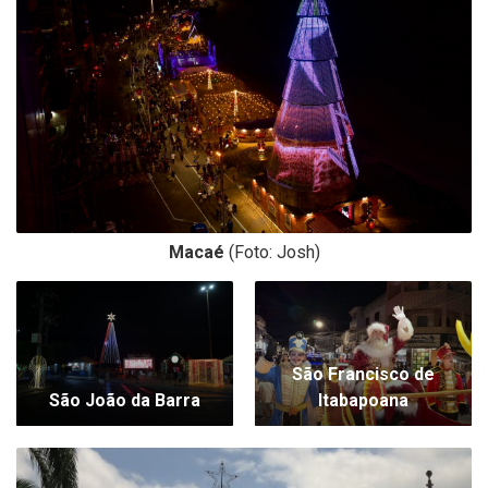
-
Desenvolvido
por
Hesea
Tecnologia
e
Sistemas
Macaé
(Foto: Josh)
São Francisco de
São João da Barra
Itabapoana