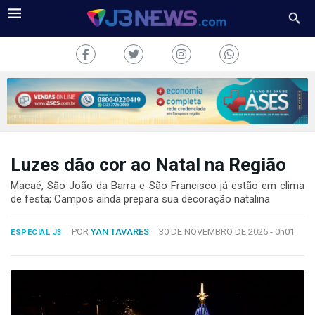
Luzes dão cor ao Natal na Região
J3NEWS
Macaé, São João da Barra e São Francisco já estão em clima
TV
de festa; Campos ainda prepara sua decoração natalina
COLUNAS
POR
YAN TAVARES
30 DE NOVEMBRO DE 2025 -
0h01
ESPECIAL J3
FALE
CONOSCO
Copyright
2024