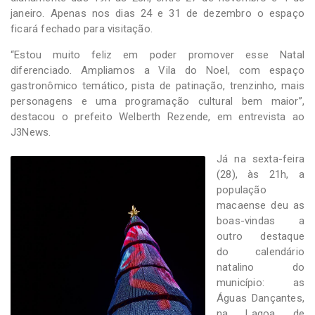
janeiro. Apenas nos dias 24 e 31 de dezembro o espaço
ficará fechado para visitação.
“Estou muito feliz em poder promover esse Natal
diferenciado. Ampliamos a Vila do Noel, com espaço
gastronômico temático, pista de patinação, trenzinho, mais
personagens e uma programação cultural bem maior”,
destacou o prefeito Welberth Rezende, em entrevista ao
J3News.
Já na sexta-feira
(28), às 21h, a
população
macaense deu as
boas-vindas a
outro destaque
do calendário
natalino do
município: as
Águas Dançantes,
na Lagoa de