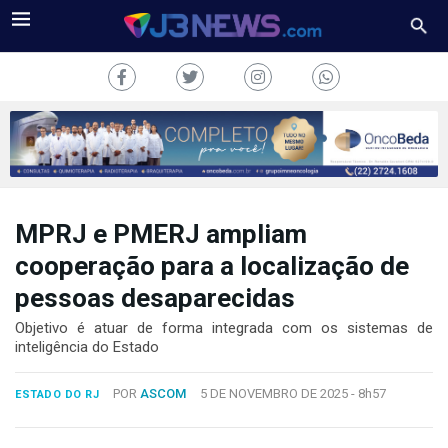
MPRJ e PMERJ ampliam
J3NEWS
cooperação para a localização de
TV
pessoas desaparecidas
COLUNAS
Objetivo é atuar de forma integrada com os sistemas de
inteligência do Estado
FALE
CONOSCO
POR
ASCOM
5 DE NOVEMBRO DE 2025 -
8h57
ESTADO DO RJ
Copyright
2024