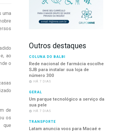
ós uma
nobre
versos
Outros destaques
vadido
e, ao
COLUNA DO BALBI
onde o
Rede nacional de farmácia escolhe
SJB para instalar sua loja de
número 300
HÁ 7 DIAS
 casas
lizado
GERAL
Um parque tecnológico a serviço da
sua pele
lém de
HÁ 7 DIAS
ou os
TRANSPORTE
s que
Latam anuncia voos para Macaé e