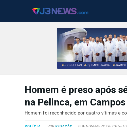
J3NEWS
TV
Homem é preso após sér
COLUNAS
na Pelinca, em Campos
FALE
CONOSCO
Homem foi reconhecido por quatro vítimas e co
Copyright
2024
POR
REDAÇÃO
4 DE NOVEMBRO DE 2025 -
10
POLÍCIA