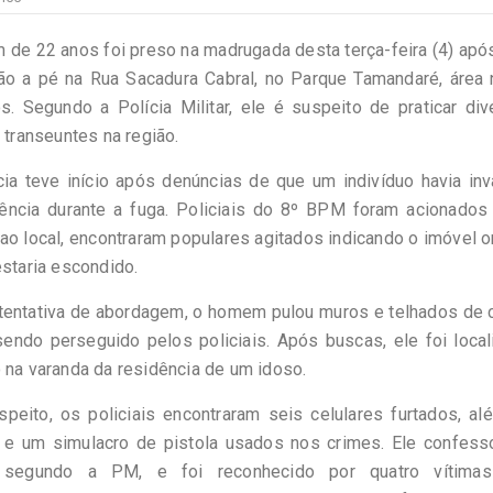
de 22 anos foi preso na madrugada desta terça-feira (4) ap
ão a pé na Rua Sacadura Cabral, no Parque Tamandaré, área 
. Segundo a Polícia Militar, ele é suspeito de praticar di
 transeuntes na região.
cia teve início após denúncias de que um indivíduo havia in
ência durante a fuga. Policiais do 8º BPM foram acionados 
o local, encontraram populares agitados indicando o imóvel 
staria escondido.
 tentativa de abordagem, o homem pulou muros e telhados de
sendo perseguido pelos policiais. Após buscas, ele foi loca
 na varanda da residência de um idoso.
peito, os policiais encontraram seis celulares furtados, a
 e um simulacro de pistola usados nos crimes. Ele confess
, segundo a PM, e foi reconhecido por quatro vítima