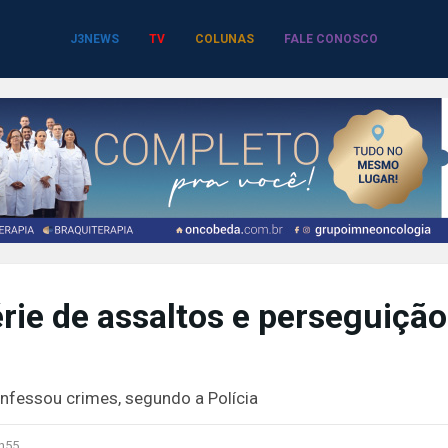
J3NEWS
TV
COLUNAS
FALE CONOSCO
ie de assaltos e perseguição
nfessou crimes, segundo a Polícia
h55