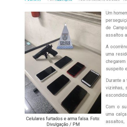
-
Desenvolvido
por
Um homem 
Hesea
perseguiç
Tecnologia
de Campos
e
assaltos a
Sistemas
A ocorrên
uma resid
chegarem a
suspeito e
Durante a
vizinhas, 
escondido
Com o sus
uma calça
Celulares furtados e arma falsa. Foto:
assaltos
Divulgação / PM