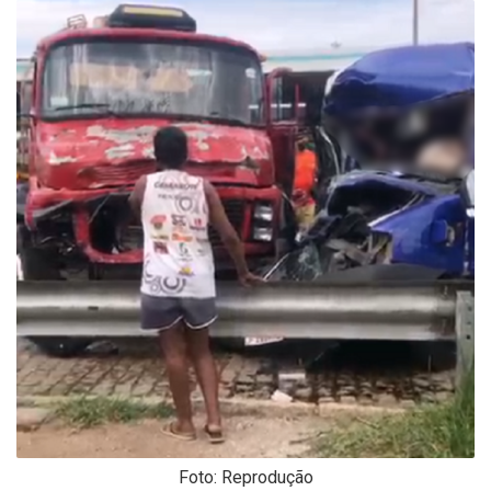
-
Desenvolvido
por
Hesea
Tecnologia
e
Sistemas
Foto: Reprodução