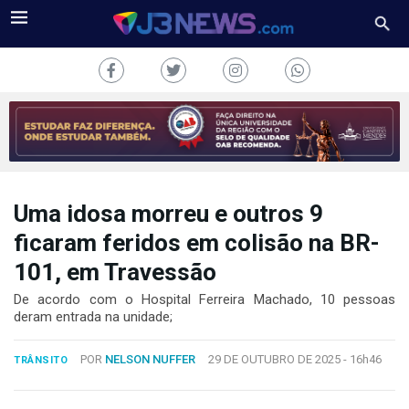
Uma idosa morreu e outros 9
J3NEWS
ficaram feridos em colisão na BR-
TV
101, em Travessão
COLUNAS
De acordo com o Hospital Ferreira Machado, 10 pessoas
deram entrada na unidade;
FALE
CONOSCO
POR
NELSON NUFFER
29 DE OUTUBRO DE 2025 -
16h46
TRÂNSITO
Copyright
2024