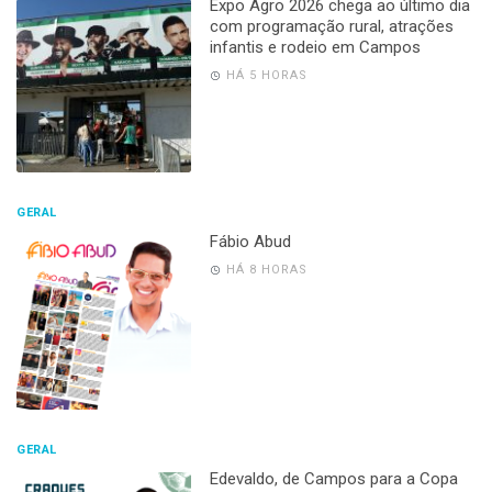
Expo Agro 2026 chega ao último dia
com programação rural, atrações
infantis e rodeio em Campos
HÁ 5 HORAS
GERAL
Fábio Abud
HÁ 8 HORAS
GERAL
Edevaldo, de Campos para a Copa