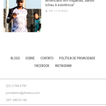
Americano em migalhas, dando
tchau à existência”
HÁ 12 HORAS
BLOGS
SOBRE
CONTATO
POLÍTICA DE PRIVACIDADE
FACEBOOK
INSTAGRAM
(22) 2738-2700
jornalismo@j3news.com
CEP: 28010-190