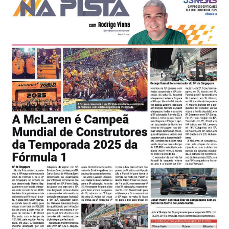
-
Desenvolvido
por
Hesea
Tecnologia
e
Sistemas