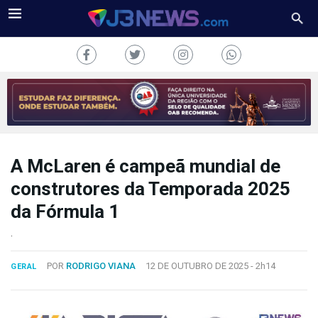
A McLaren é campeã mundial de
J3NEWS
construtores da Temporada 2025
TV
da Fórmula 1
COLUNAS
.
FALE
POR
RODRIGO VIANA
12 DE OUTUBRO DE 2025 -
2h14
GERAL
CONOSCO
Copyright
2024