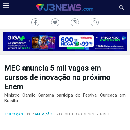
MEC anuncia 5 mil vagas em
J3NEWS
cursos de inovação no próximo
TV
Enem
COLUNAS
Ministro Camilo Santana participa do Festival Curicaca em
Brasília
FALE
CONOSCO
POR
REDAÇÃO
7 DE OUTUBRO DE 2025 -
16h01
EDUCAÇÃO
Copyright
2024