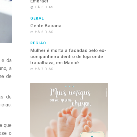
Embraer
HÁ 3 DIAS
GERAL
Gente Bacana
HÁ 6 DIAS
REGIÃO
Mulher é morta a facadas pelo ex-
companheiro dentro de loja onde
 e da
trabalhava, em Macaé
ano, a
HÁ 7 DIAS
me de
as de
ncias,
te que
sse o