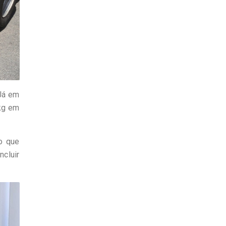
 Já em
 kg em
o que
ncluir