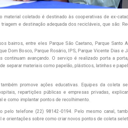
 material coletado é destinado às cooperativas de ex-catad
triagem e destinação adequada dos recicláveis, que são: Rec
rsos bairros, entre eles Parque São Caetano, Parque Santo 
rque Dom Bosco, Parque Rosário, IPS, Parque Vicente Dias e 
s continuam avançando. O serviço é realizado porta a porta
de separar materiais como papelão, plásticos, latinhas e papel
também promove ações educativas. Equipes da coleta sel
spitais, repartições públicas e empresas privadas, explica
al e como implantar pontos de recolhimento.
ado pelo telefone (22) 98142-0194. Pelo mesmo canal, tam
l e orientações sobre como criar novos pontos de coleta selet