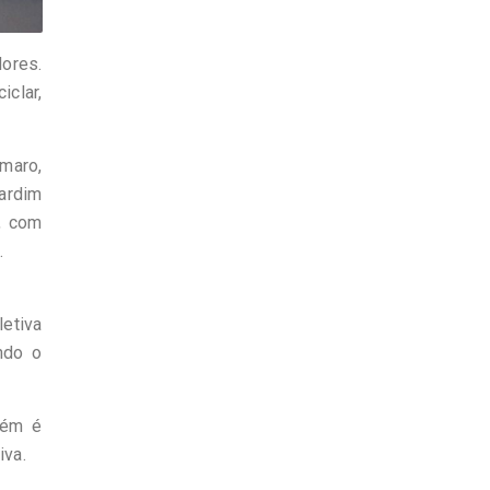
ores.
iclar,
Amaro,
Jardim
, com
.
etiva
ndo o
bém é
iva.