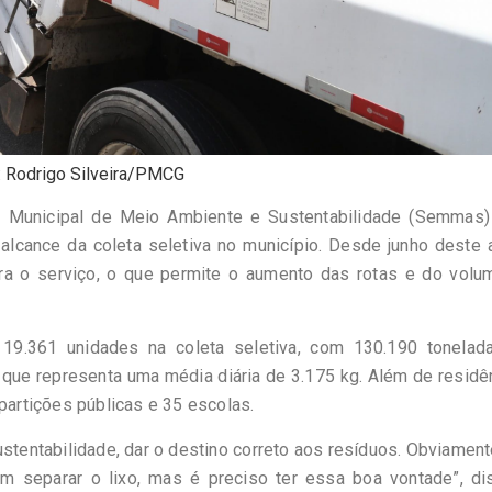
: Rodrigo Silveira/PMCG
a Municipal de Meio Ambiente e Sustentabilidade (Semmas)
alcance da coleta seletiva no município. Desde junho deste 
ra o serviço, o que permite o aumento das rotas e do volu
19.361 unidades na coleta seletiva, com 130.190 tonelad
o que representa uma média diária de 3.175 kg. Além de residê
epartições públicas e 35 escolas.
stentabilidade, dar o destino correto aos resíduos. Obviamen
m separar o lixo, mas é preciso ter essa boa vontade”, di