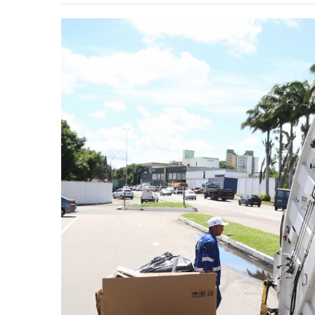
-
Desenvolvido
por
Hesea
Tecnologia
e
Sistemas