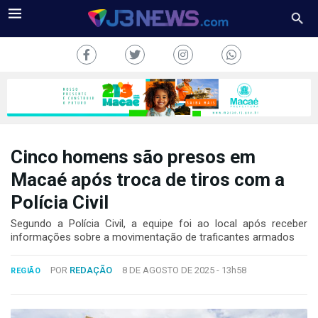
Cinco homens são presos em
J3NEWS
Macaé após troca de tiros com a
Polícia Civil
TV
Segundo a Polícia Civil, a equipe foi ao local após receber
COLUNAS
informações sobre a movimentação de traficantes armados
FALE
POR
REDAÇÃO
8 DE AGOSTO DE 2025 -
13h58
CONOSCO
REGIÃO
Copyright
2024