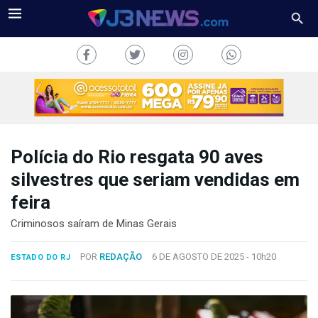
Polícia do Rio resgata 90 aves
J3NEWS
silvestres que seriam vendidas em
feira
TV
Criminosos saíram de Minas Gerais
COLUNAS
POR
REDAÇÃO
6 DE AGOSTO DE 2025 -
10h20
ESTADO DO RJ
FALE
CONOSCO
Copyright
2024