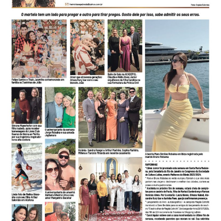
-
Desenvolvido
por
Hesea
Tecnologia
e
Sistemas