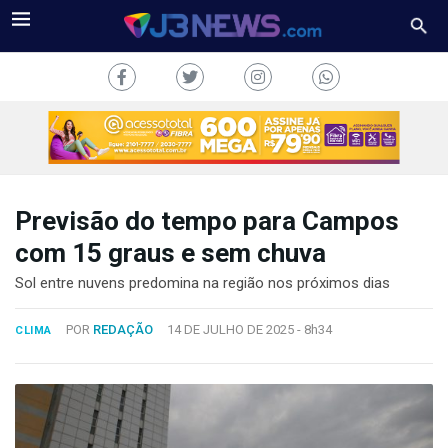
Previsão do tempo para Campos
J3NEWS
com 15 graus e sem chuva
TV
Sol entre nuvens predomina na região nos próximos dias
COLUNAS
POR
REDAÇÃO
14 DE JULHO DE 2025 -
8h34
CLIMA
FALE
CONOSCO
Copyright
2024