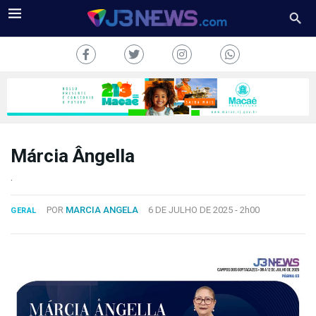
Márcia Ângella
J3NEWS
.
TV
POR
MARCIA ANGELA
6 DE JULHO DE 2025 -
2h00
GERAL
COLUNAS
FALE
CONOSCO
Copyright
2024