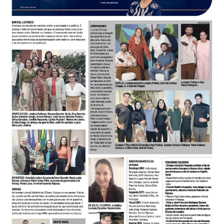
-
Desenvolvido
por
Hesea
Tecnologia
e
Sistemas