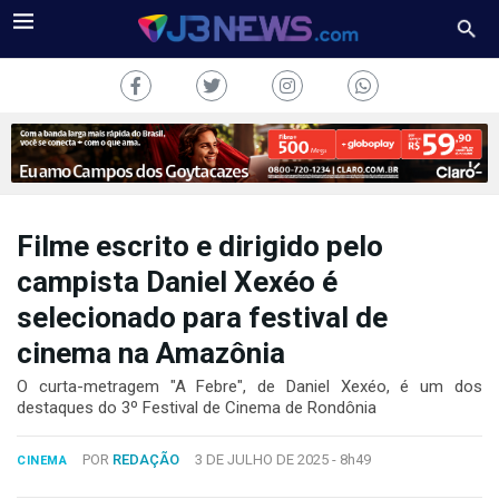
Filme escrito e dirigido pelo
J3NEWS
campista Daniel Xexéo é
selecionado para festival de
TV
cinema na Amazônia
COLUNAS
O curta-metragem "A Febre", de Daniel Xexéo, é um dos
destaques do 3º Festival de Cinema de Rondônia
FALE
CONOSCO
Copyright
POR
REDAÇÃO
3 DE JULHO DE 2025 -
8h49
CINEMA
2024