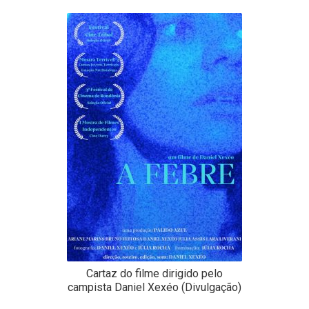
-
Desenvolvido
por
Hesea
Tecnologia
e
Sistemas
Cartaz do filme dirigido pelo
campista Daniel Xexéo (Divulgação)