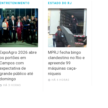
ENTRETENIMENTO
ESTADO DO RJ
ExpoAgro 2026 abre
MPRJ fecha bingo
os portões em
clandestino no Rio e
Campos com
apreende 99
expectativa de
máquinas caça-
grande público até
níqueis
domingo
HÁ 4 HORAS
HÁ 3 HORAS