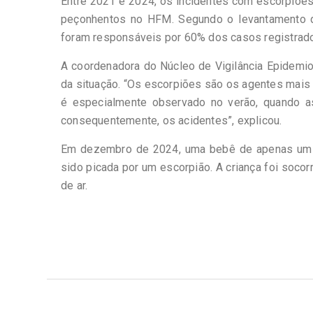
Entre 2021 e 2024, os incidentes com escorpiões
peçonhentos no HFM. Segundo o levantamento do
foram responsáveis por 60% dos casos registra
A coordenadora do Núcleo de Vigilância Epidemio
da situação. “Os escorpiões são os agentes mais
é especialmente observado no verão, quando as
consequentemente, os acidentes”, explicou.
Em dezembro de 2024, uma bebê de apenas um a
sido picada por um escorpião. A criança foi socor
de ar.