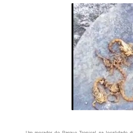
-
Desenvolvido
por
Hesea
Tecnologia
e
Sistemas
Um morador do Parque Tropical, na localidade