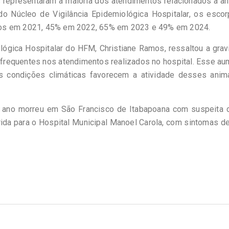
 representaram a maioria dos atendimentos relacionados a a
 Núcleo de Vigilância Epidemiológica Hospitalar, os escor
dos em 2021, 45% em 2022, 65% em 2023 e 49% em 2024.
lógica Hospitalar do HFM, Christiane Ramos, ressaltou a gra
 frequentes nos atendimentos realizados no hospital. Esse a
 condições climáticas favorecem a atividade desses anima
no morreu em São Francisco de Itabapoana com suspeita d
rida para o Hospital Municipal Manoel Carola, com sintomas de