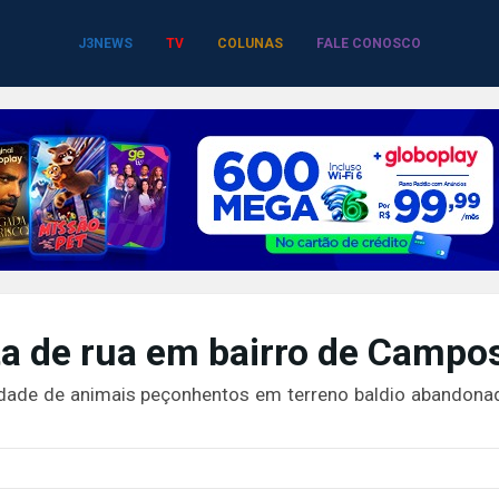
J3NEWS
TV
COLUNAS
FALE CONOSCO
a de rua em bairro de Campo
dade de animais peçonhentos em terreno baldio abandona