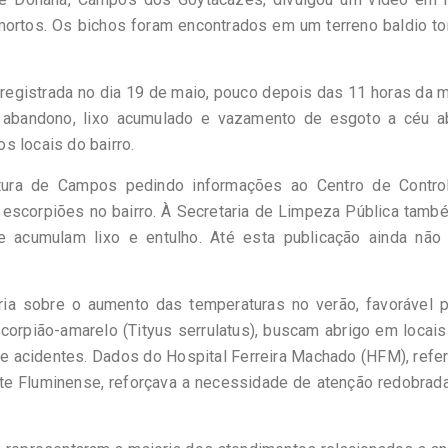
mortos. Os bichos foram encontrados em um terreno baldio t
registrada no dia 19 de maio, pouco depois das 11 horas da 
 abandono, lixo acumulado e vazamento de esgoto a céu ab
s locais do bairro.
tura de Campos pedindo informações ao Centro de Contro
escorpiões no bairro. À Secretaria de Limpeza Pública tamb
e acumulam lixo e entulho. Até esta publicação ainda não 
ia sobre o aumento das temperaturas no verão, favorável p
orpião-amarelo (Tityus serrulatus), buscam abrigo em locai
e acidentes. Dados do Hospital Ferreira Machado (HFM), refe
te Fluminense, reforçava a necessidade de atenção redobrad