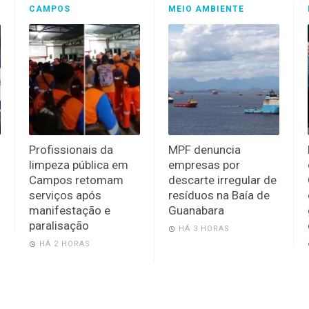
CAMPOS
MEIO AMBIENTE
Profissionais da
MPF denuncia
limpeza pública em
empresas por
Campos retomam
descarte irregular de
serviços após
resíduos na Baía de
manifestação e
Guanabara
paralisação
HÁ 3 HORAS
HÁ 2 HORAS