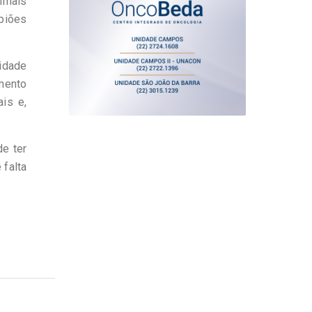
nimais
piões
vidade
umento
is e,
e ter
 falta