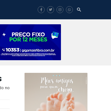
s
do no