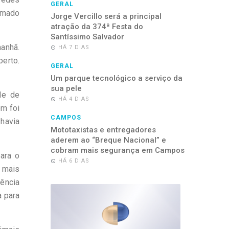
GERAL
omado
Jorge Vercillo será a principal
atração da 374ª Festa do
Santíssimo Salvador
manhã.
HÁ 7 DIAS
erto.
GERAL
Um parque tecnológico a serviço da
sua pele
le de
HÁ 4 DIAS
ém foi
CAMPOS
havia
Mototaxistas e entregadores
aderem ao “Breque Nacional” e
cobram mais segurança em Campos
ara o
HÁ 6 DIAS
s mais
rência
a para