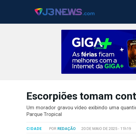
J3NEWS
TV
Escorpiões tomam cont
COLUNAS
Um morador gravou vídeo exibindo uma quanti
FALE
Parque Tropical
CONOSCO
Copyright
POR
REDAÇÃO
20 DE MAIO DE 2025 -
11h19
CIDADE
2024