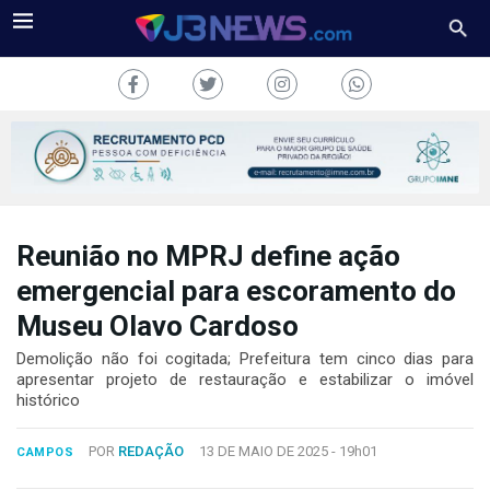
Reunião no MPRJ define ação
J3NEWS
emergencial para escoramento do
TV
Museu Olavo Cardoso
COLUNAS
Demolição não foi cogitada; Prefeitura tem cinco dias para
apresentar projeto de restauração e estabilizar o imóvel
histórico
FALE
CONOSCO
Copyright
POR
REDAÇÃO
13 DE MAIO DE 2025 -
19h01
CAMPOS
2024