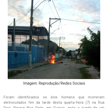
-
Desenvolvido
por
Hesea
Tecnologia
e
Sistemas
Imagem: Reprodução/Redes Sociais
Foram identificados os dois homens que morreram
eletrocutados fim da tarde desta quarta-feira (7) na Rua
Dois, Parque Boa Vista, em Guarus, após a queda de um