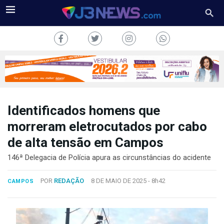
Identificados homens que
J3NEWS
morreram eletrocutados por cabo
de alta tensão em Campos
TV
146ª Delegacia de Polícia apura as circunstâncias do acidente
COLUNAS
POR
REDAÇÃO
8 DE MAIO DE 2025 -
8h42
CAMPOS
FALE
CONOSCO
Copyright
2024