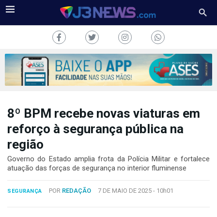
8º BPM recebe novas viaturas em
J3NEWS
reforço à segurança pública na
TV
região
COLUNAS
Governo do Estado amplia frota da Polícia Militar e fortalece
atuação das forças de segurança no interior fluminense
FALE
CONOSCO
POR
REDAÇÃO
7 DE MAIO DE 2025 -
10h01
SEGURANÇA
Copyright
2024