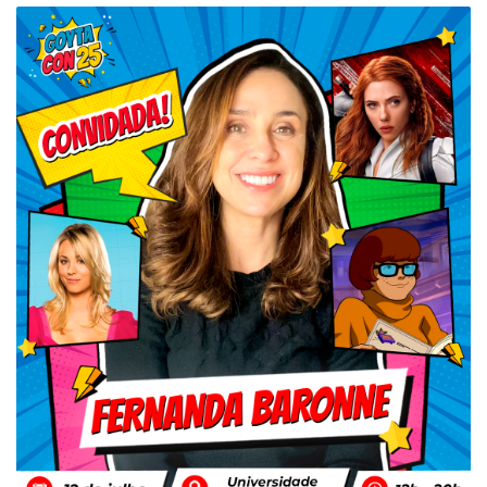
-
Desenvolvido
por
Hesea
Tecnologia
e
Sistemas