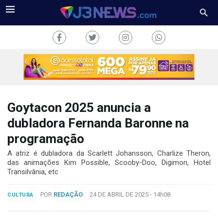
Goytacon 2025 anuncia a
J3NEWS
dubladora Fernanda Baronne na
programação
TV
A atriz é dubladora da Scarlett Johansson, Charlize Theron,
COLUNAS
das animações Kim Possible, Scooby-Doo, Digimon, Hotel
Transilvânia, etc
FALE
CONOSCO
POR
REDAÇÃO
24 DE ABRIL DE 2025 -
14h08
CULTURA
Copyright
2024