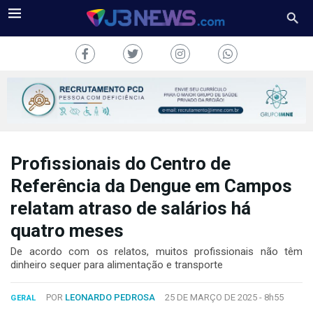
Profissionais do Centro de
J3NEWS
Referência da Dengue em Campos
TV
relatam atraso de salários há
COLUNAS
quatro meses
De acordo com os relatos, muitos profissionais não têm
FALE
dinheiro sequer para alimentação e transporte
CONOSCO
Copyright
POR
LEONARDO PEDROSA
25 DE MARÇO DE 2025 -
8h55
GERAL
2024