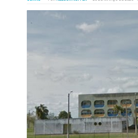
-
Desenvolvido
por
Hesea
Tecnologia
e
Sistemas