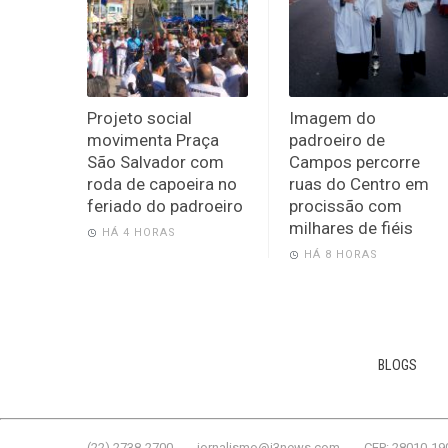
Projeto social
Imagem do
movimenta Praça
padroeiro de
São Salvador com
Campos percorre
roda de capoeira no
ruas do Centro em
feriado do padroeiro
procissão com
milhares de fiéis
HÁ 4 HORAS
HÁ 8 HORAS
BLOGS
(22) 2738-2700
jornalismo@j3news.com
CEP: 28010-19