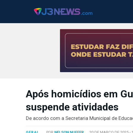
J3NEWS
TV
Após homicídios em Gu
COLUNAS
suspende atividades
FALE
CONOSCO
De acordo com a Secretaria Municipal de Educaç
Copyright
2024
POR
NELSON NUFFER
20 DE MARÇO DE 2025 -
GERAL