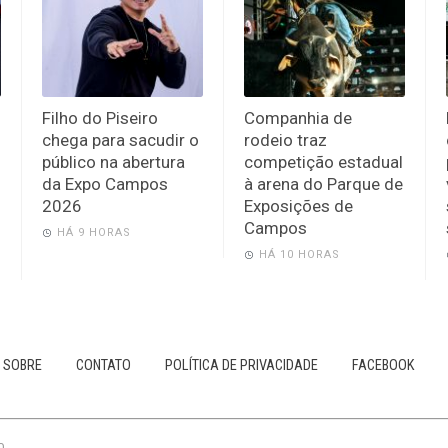
Filho do Piseiro
Companhia de
chega para sacudir o
rodeio traz
público na abertura
competição estadual
da Expo Campos
à arena do Parque de
2026
Exposições de
Campos
HÁ 9 HORAS
HÁ 10 HORAS
SOBRE
CONTATO
POLÍTICA DE PRIVACIDADE
FACEBOOK
0