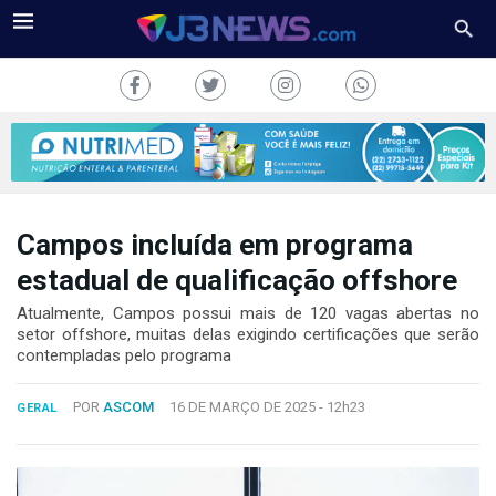
Campos incluída em programa
J3NEWS
estadual de qualificação offshore
TV
Atualmente, Campos possui mais de 120 vagas abertas no
setor offshore, muitas delas exigindo certificações que serão
contempladas pelo programa
COLUNAS
FALE
POR
ASCOM
16 DE MARÇO DE 2025 -
12h23
GERAL
CONOSCO
Copyright
2024