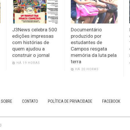
J3News celebra 500
Documentário
edições impressas
produzido por
com histórias de
estudantes de
quem ajudou a
Campos resgata
construir o jornal
memória da luta pela
terra
HÁ 19 HORAS
HÁ 20 HORAS
SOBRE
CONTATO
POLÍTICA DE PRIVACIDADE
FACEBOOK
0