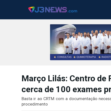
J3NEWS
TV
Março Lilás: Centro de 
COLUNAS
cerca de 100 exames p
FALE
CONOSCO
Basta ir ao CRTM com a documentação necessári
Copyright
procedimento
2024