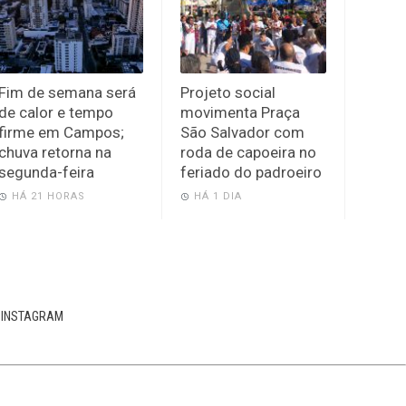
Fim de semana será
Projeto social
de calor e tempo
movimenta Praça
firme em Campos;
São Salvador com
chuva retorna na
roda de capoeira no
segunda-feira
feriado do padroeiro
HÁ 21 HORAS
HÁ 1 DIA
INSTAGRAM