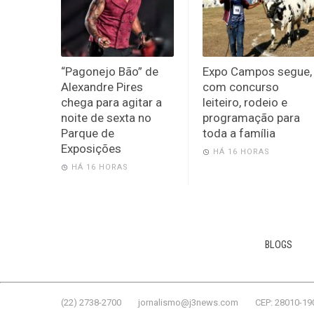
“Pagonejo Bão” de
Expo Campos segue,
Alexandre Pires
com concurso
chega para agitar a
leiteiro, rodeio e
noite de sexta no
programação para
Parque de
toda a família
Exposições
HÁ 16 HORAS
HÁ 16 HORAS
BLOGS
(22) 2738-2700
jornalismo@j3news.com
CEP: 28010-19