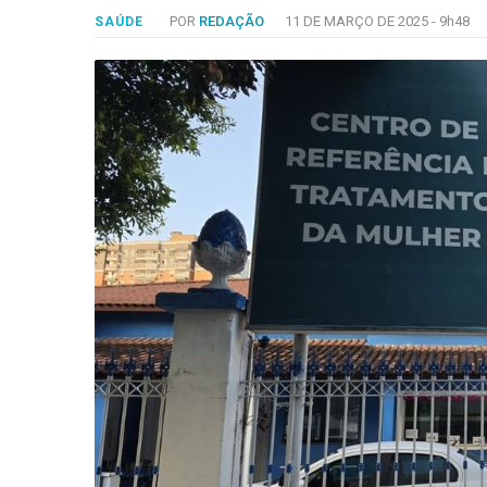
-
POR
REDAÇÃO
11 DE MARÇO DE 2025 -
9h48
SAÚDE
Desenvolvido
por
Hesea
Tecnologia
e
Sistemas