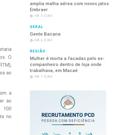
amplia malha aérea com novos jatos
Embraer
HÁ 3 DIAS
GERAL
Gente Bacana
HÁ 6 DIAS
taria
REGIÃO
os. O
Mulher é morta a facadas pelo ex-
companheiro dentro de loja onde
CRTM),
trabalhava, em Macaé
-se ao
HÁ 7 DIAS
com a
er ao
s 100
te no