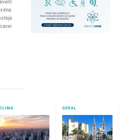
devem
óxima.
steja
caver
CLIMA
GERAL