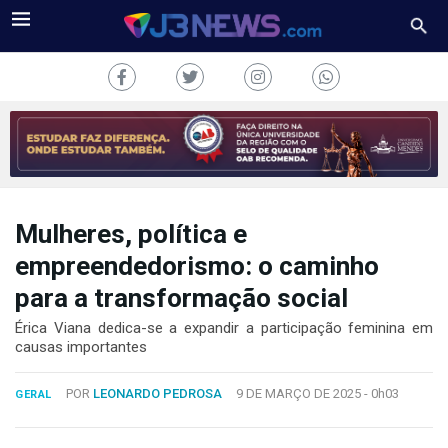
Mulheres, política e
J3NEWS
empreendedorismo: o caminho
TV
para a transformação social
COLUNAS
Érica Viana dedica-se a expandir a participação feminina em
causas importantes
FALE
CONOSCO
POR
LEONARDO PEDROSA
9 DE MARÇO DE 2025 -
0h03
GERAL
Copyright
2024