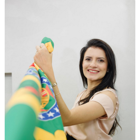
-
Desenvolvido
por
Hesea
Tecnologia
e
Sistemas