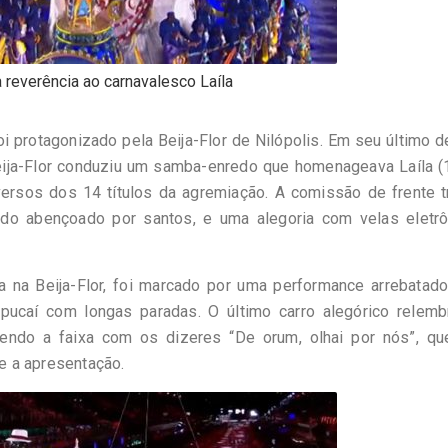
a reverência ao carnavalesco Laíla
protagonizado pela Beija-Flor de Nilópolis. Em seu último d
Beija-Flor conduziu um samba-enredo que homenageava Laíla 
versos dos 14 títulos da agremiação. A comissão de frente 
ndo abençoado por santos, e uma alegoria com velas eletrô
a na Beija-Flor, foi marcado por uma performance arrebatado
ucaí com longas paradas. O último carro alegórico relemb
zendo a faixa com os dizeres “De orum, olhai por nós”, qu
e a apresentação.