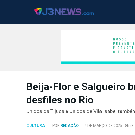
J3NEWS
Beija-Flor e Salgueiro 
TV
desfiles no Rio
COLUNAS
FALE
Unidos da Tijuca e Unidos de Vila Isabel també
CONOSCO
Copyright
POR
REDAÇÃO
4 DE MARÇO DE 2025 -
8h58
CULTURA
2024