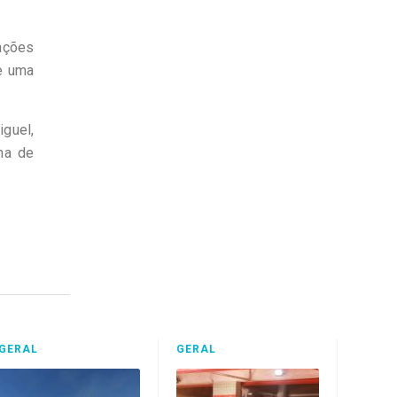
rações
 e uma
guel,
ma de
GERAL
GERAL