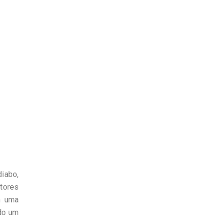
diabo,
tores
m uma
ndo um