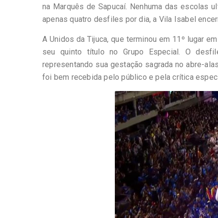
na Marquês de Sapucaí. Nenhuma das escolas ul
apenas quatro desfiles por dia, a Vila Isabel enc
A Unidos da Tijuca, que terminou em 11º lugar e
seu quinto título no Grupo Especial. O desfi
representando sua gestação sagrada no abre-alas 
foi bem recebida pelo público e pela crítica espec