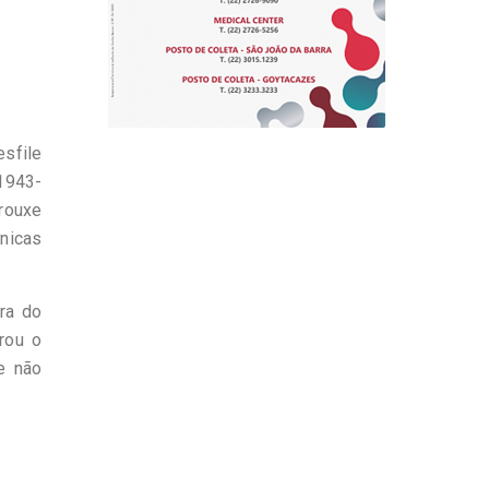
esfile
(1943-
trouxe
nicas
ra do
rou o
e não