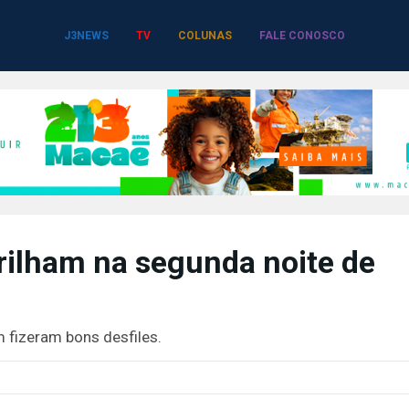
J3NEWS
TV
COLUNAS
FALE CONOSCO
brilham na segunda noite de
m fizeram bons desfiles.