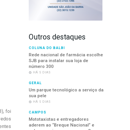
Outros destaques
COLUNA DO BALBI
Rede nacional de farmácia escolhe
SJB para instalar sua loja de
número 300
HÁ 5 DIAS
GERAL
Um parque tecnológico a serviço da
sua pele
HÁ 5 DIAS
), foi
CAMPOS
redos
Mototaxistas e entregadores
aderem ao “Breque Nacional” e
entes