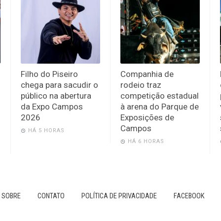
Filho do Piseiro
Companhia de
chega para sacudir o
rodeio traz
público na abertura
competição estadual
da Expo Campos
à arena do Parque de
2026
Exposições de
Campos
HÁ 5 HORAS
HÁ 6 HORAS
SOBRE
CONTATO
POLÍTICA DE PRIVACIDADE
FACEBOOK