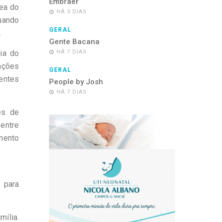
Embraer
ea do
HÁ 3 DIAS
uando
GERAL
.
Gente Bacana
ia do
HÁ 7 DIAS
ações
GERAL
ientes
People by Josh
HÁ 7 DIAS
es de
entre
mento
 para
ília.