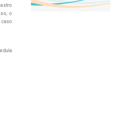
astro
so, o
 caso
edula