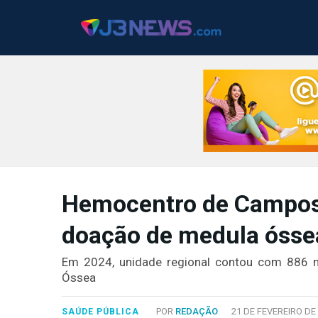
J3NEWS
Hemocentro de Campos 
TV
doação de medula ósse
COLUNAS
FALE
Em 2024, unidade regional contou com 886 n
CONOSCO
Óssea
Copyright
2024
POR
REDAÇÃO
21 DE FEVEREIRO DE 
SAÚDE PÚBLICA