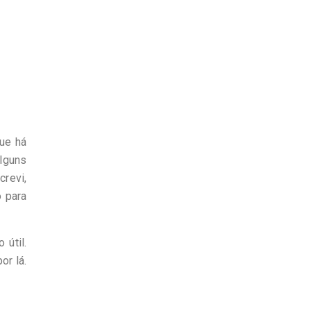
que há
lguns
crevi,
 para
 útil.
or lá.