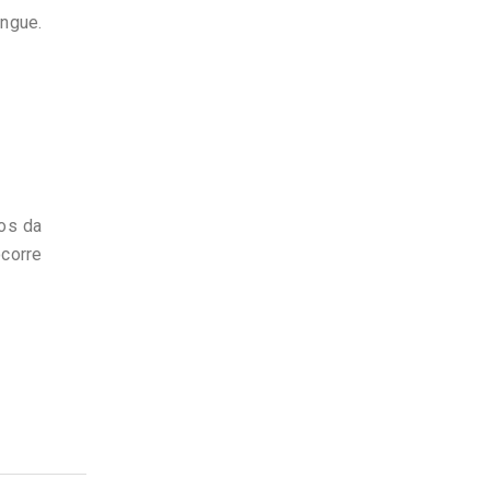
ngue.
os da
ocorre