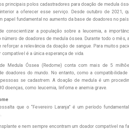
 principais polos cadastradores para doação de medula óss
interior a oferecer esse serviço. Desde outubro de 2021, q
m papel fundamental no aumento da base de doadores no país
de conscientizar a população sobre a leucemia, a importânc
 o número de doadores de medula óssea. Durante todo o mês, 
 reforçar a relevância da doação de sangue. Para muitos pac
 compatível é a única esperança de vida.
s de Medula Óssea (Redome) conta com mais de 5 milhõ
o de doadores do mundo. No entanto, como a compatibilidade 
is pessoas se cadastrem. A doação de medula é um procedi
80 doenças, como leucemia, linfoma e anemia grave.
dome
essalta que o “Fevereiro Laranja” é um período fundamental
.
nsplante e nem sempre encontram um doador compatível na fam