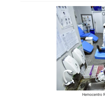
-
Desenvolvido
por
Hesea
Tecnologia
e
Sistemas
Hemocentro R