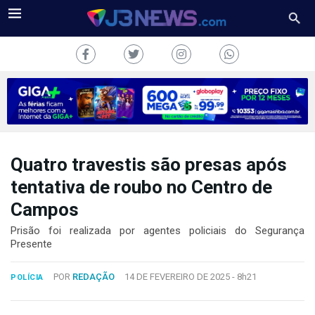
Quatro travestis são presas após
J3NEWS
tentativa de roubo no Centro de
TV
Campos
COLUNAS
Prisão foi realizada por agentes policiais do Segurança
Presente
FALE
CONOSCO
POR
REDAÇÃO
14 DE FEVEREIRO DE 2025 -
8h21
POLÍCIA
Copyright
2024