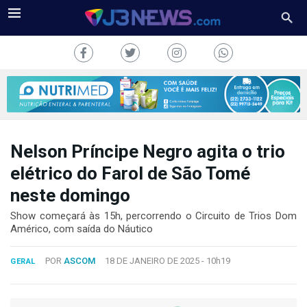
Nelson Príncipe Negro agita o trio
J3NEWS
elétrico do Farol de São Tomé
neste domingo
TV
Show começará às 15h, percorrendo o Circuito de Trios Dom
COLUNAS
Américo, com saída do Náutico
FALE
POR
ASCOM
18 DE JANEIRO DE 2025 -
10h19
CONOSCO
GERAL
Copyright
2024