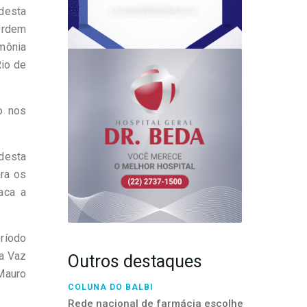
desta
Ordem
mônia
Rio de
o nos
desta
ara os
aca a
eríodo
a Vaz
Outros destaques
Mauro
COLUNA DO BALBI
Rede nacional de farmácia escolhe