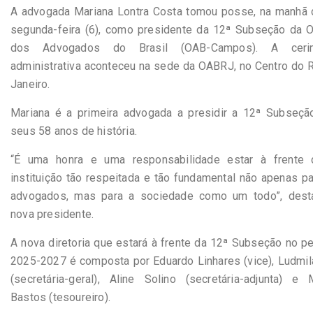
A advogada Mariana Lontra Costa tomou posse, na manhã 
segunda-feira (6), como presidente da 12ª Subseção da 
dos Advogados do Brasil (OAB-Campos). A ceri
administrativa aconteceu na sede da OABRJ, no Centro do 
Janeiro.
Mariana é a primeira advogada a presidir a 12ª Subseçã
seus 58 anos de história.
“É uma honra e uma responsabilidade estar à frente 
instituição tão respeitada e tão fundamental não apenas p
advogados, mas para a sociedade como um todo”, dest
nova presidente.
A nova diretoria que estará à frente da 12ª Subseção no p
2025-2027 é composta por Eduardo Linhares (vice), Ludmil
(secretária-geral), Aline Solino (secretária-adjunta) e 
Bastos (tesoureiro).