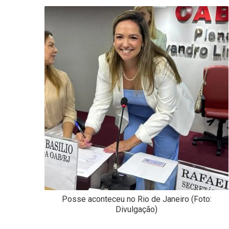
-
Desenvolvido
por
Hesea
Tecnologia
e
Sistemas
Posse aconteceu no Rio de Janeiro (Foto:
Divulgação)