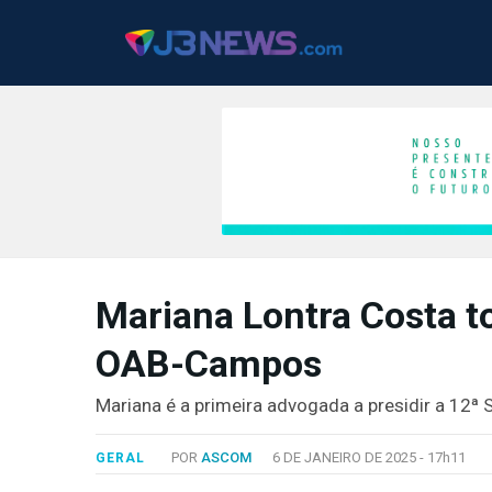
J3NEWS
Mariana Lontra Costa 
TV
OAB-Campos
COLUNAS
FALE
Mariana é a primeira advogada a presidir a 12ª
CONOSCO
Copyright
POR
ASCOM
6 DE JANEIRO DE 2025 -
17h11
GERAL
2024