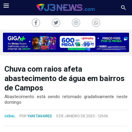
Chuva com raios afeta
J3NEWS
abastecimento de água em bairros
TV
de Campos
COLUNAS
Abastecimento está sendo retomado gradativamente neste
domingo
FALE
CONOSCO
POR
YAN TAVARES
5 DE JANEIRO DE 2025 -
12h56
GERAL
Copyright
2024