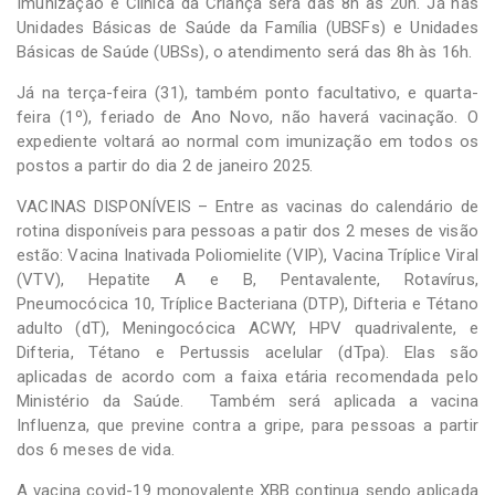
Imunização e Clínica da Criança será das 8h às 20h. Já nas
Unidades Básicas de Saúde da Família (UBSFs) e Unidades
Básicas de Saúde (UBSs), o atendimento será das 8h às 16h.
Já na terça-feira (31), também ponto facultativo, e quarta-
feira (1º), feriado de Ano Novo, não haverá vacinação. O
expediente voltará ao normal com imunização em todos os
postos a partir do dia 2 de janeiro 2025.
VACINAS DISPONÍVEIS – Entre as vacinas do calendário de
rotina disponíveis para pessoas a patir dos 2 meses de visão
estão: Vacina Inativada Poliomielite (VIP), Vacina Tríplice Viral
(VTV), Hepatite A e B, Pentavalente, Rotavírus,
Pneumocócica 10, Tríplice Bacteriana (DTP), Difteria e Tétano
adulto (dT), Meningocócica ACWY, HPV quadrivalente, e
Difteria, Tétano e Pertussis acelular (dTpa). Elas são
aplicadas de acordo com a faixa etária recomendada pelo
Ministério da Saúde. Também será aplicada a vacina
Influenza, que previne contra a gripe, para pessoas a partir
dos 6 meses de vida.
A vacina covid-19 monovalente XBB continua sendo aplicada