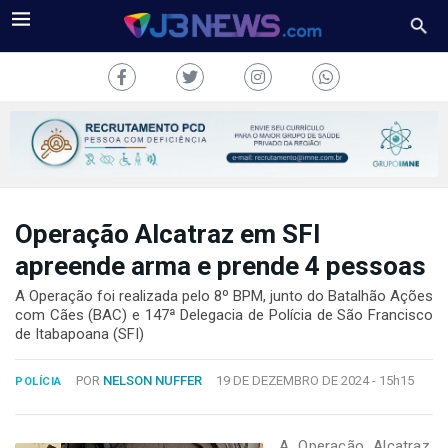
Operação Alcatraz em SFI
J3NEWS
apreende arma e prende 4 pessoas
TV
A Operação foi realizada pelo 8º BPM, junto do Batalhão Ações
com Cães (BAC) e 147ª Delegacia de Polícia de São Francisco
COLUNAS
de Itabapoana (SFI)
FALE
POR
NELSON NUFFER
19 DE DEZEMBRO DE 2024 -
15h15
CONOSCO
POLÍCIA
Copyright
2024
A Operação Alcatraz,