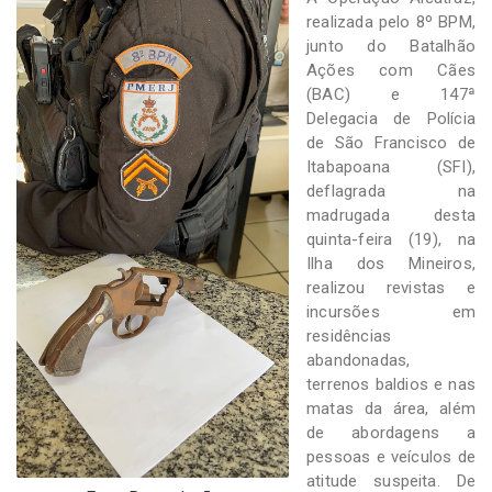
-
realizada pelo 8º BPM,
Desenvolvido
junto do Batalhão
por
Hesea
Ações com Cães
Tecnologia
(BAC) e 147ª
e
Delegacia de Polícia
Sistemas
de São Francisco de
Itabapoana (SFI),
deflagrada na
madrugada desta
quinta-feira (19), na
Ilha dos Mineiros,
realizou revistas e
incursões em
residências
abandonadas,
terrenos baldios e nas
matas da área, além
de abordagens a
pessoas e veículos de
atitude suspeita. De