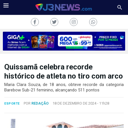
Quissamã celebra recorde
J3NEWS
histórico de atleta no tiro com arco
TV
Maria Clara Souza, de 18 anos, obteve recorde da categoria
Barebow Sub-21 feminino, alcançando 511 pontos
COLUNAS
POR
REDAÇÃO
18 DE DEZEMBRO DE 2024 -
11h28
ESPORTE
FALE
CONOSCO
Copyright
2024