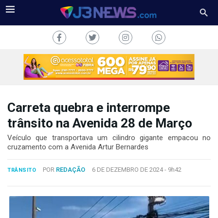
Carreta quebra e interrompe
J3NEWS
trânsito na Avenida 28 de Março
TV
Veículo que transportava um cilindro gigante empacou no
cruzamento com a Avenida Artur Bernardes
COLUNAS
POR
REDAÇÃO
6 DE DEZEMBRO DE 2024 -
9h42
TRÂNSITO
FALE
CONOSCO
Copyright
2024