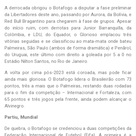
A derrocada obrigou o Botafogo a disputar a fase preliminar
da Libertadores deste ano, passando por Aurora, da Bolívia, e
Red Bull Bragantino para chegarem à fase de grupos. Apesar
do início ruim, com derrotas para Junior Barranquilla, da
Colômbia, e LDU, do Equador, o Glorioso emplacou três
vitórias seguidas e se classificou ao mata-mata onde bateu
Palmeiras, São Paulo (ambos de forma dramática) e Penãrol,
do Uruguai, este último com direito a goleada por 5 a 0 no
Estádio Nilton Santos, no Rio de Janeiro.
A volta por cima pós-2023 está coroada, mas pode ficar
ainda mais gloriosa. O Botafogo lidera o Brasileirão com 73
pontos, três a mais que o Palmeiras, restando duas rodadas
para o fim da competição – Internacional e Fortaleza, com
65 pontos e três jogos pela frente, ainda podem alcançar o
Alvinegro.
Partiu, Mundial
De quebra, o Botafogo se credenciou a duas competições da
Federação Internacional de Futebol (Fifa). A primeira é a