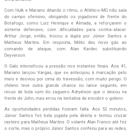
Com Hulk e Mariano ditando o ritmo, o Atlético-MG não saía
do campo ofensivo, obrigando os jogadores de frente do
Botafogo, como Luiz Henrique e Almada, a reforçarem o
sistema defensivo, com dificuldades para contra-atacar.
Arthur Jorge, então, trocou a dupla por Júnior Santos e
Matheus Martins. Em resposta, Milito deu novo gás ao
comando de ataque, com Alan Kardec substituindo
Deyverson.
O Galo intensificou a pressão nos instantes finais. Aos 41,
Mariano lançou Vargas, que se antecipou à marcação pelo
meio e desviou por cima do travessão, com muito perigo. O
chileno teve outra grande chance no lance seguinte, em
recuo de bola ruim do zagueiro Adryelson que o deixou na
frente de John, mas errou na tentativa de encobrir o goleiro.
As oportunidades perdidas fizeram falta. Aos 52 minutos,
Júnior Santos fez bela jogada pela direita e tentou cruzar
rasteiro para Matheus Martins. O volante Alan Franco até fez
o corte, mas o próprio Júnior Santos conferiu para as redes,