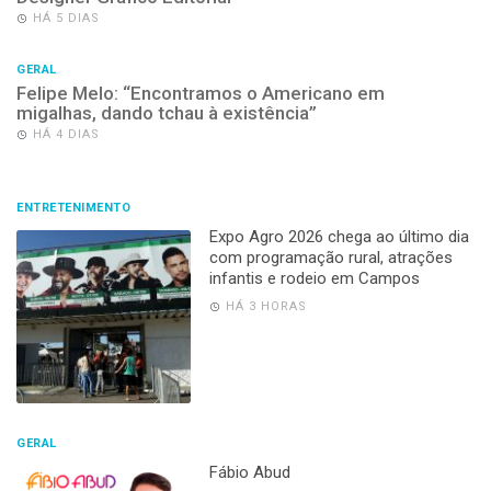
HÁ 5 DIAS
GERAL
Felipe Melo: “Encontramos o Americano em
migalhas, dando tchau à existência”
HÁ 4 DIAS
ENTRETENIMENTO
Expo Agro 2026 chega ao último dia
com programação rural, atrações
infantis e rodeio em Campos
HÁ 3 HORAS
GERAL
Fábio Abud