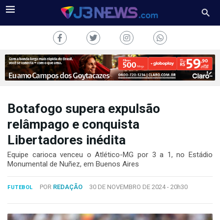
Botafogo supera expulsão
J3NEWS
relâmpago e conquista
Libertadores inédita
TV
Equipe carioca venceu o Atlético-MG por 3 a 1, no Estádio
COLUNAS
Monumental de Nuñez, em Buenos Aires
FALE
POR
REDAÇÃO
30 DE NOVEMBRO DE 2024 -
20h30
CONOSCO
FUTEBOL
Copyright
2024