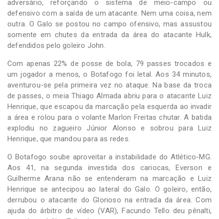
adversário, reforçando o sistema de meio-campo ou
defensivo com a saída de um atacante. Nem uma coisa, nem
outra. O Galo se postou no campo ofensivo, mas assustou
somente em chutes da entrada da área do atacante Hulk,
defendidos pelo goleiro John.
Com apenas 22% de posse de bola, 79 passes trocados e
um jogador a menos, o Botafogo foi letal. Aos 34 minutos,
aventurou-se pela primeira vez no ataque. Na base da troca
de passes, o meia Thiago Almada abriu para o atacante Luiz
Henrique, que escapou da marcação pela esquerda ao invadir
a área e rolou para o volante Marlon Freitas chutar. A batida
explodiu no zagueiro Júnior Alonso e sobrou para Luiz
Henrique, que mandou para as redes.
O Botafogo soube aproveitar a instabilidade do Atlético-MG.
Aos 41, na segunda investida dos cariocas, Everson e
Guilherme Arana não se entenderam na marcação e Luiz
Henrique se antecipou ao lateral do Galo. O goleiro, então,
derrubou o atacante do Glorioso na entrada da área. Com
ajuda do árbitro de vídeo (VAR), Facundo Tello deu pênalti,