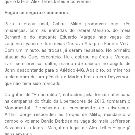
que o lateral Alex Telles bateu e converteu.
Fogão se segura e comemora
Para a etapa final, Gabriel Milito promoveu logo três
mudanças, com as entradas do lateral Mariano, do meia
Bernard e do atacante Eduardo Vargas nas vagas do
zagueiro Lyanco e dos meias Gustavo Scarpa e Fausto Vera.
Com um minuto, as trocas já deram resultado. No primeiro
ataque do Galo, escanteio. Hulk cobrou na área e Vargas,
livre, sem precisar saltar, mandou de cabeça, no ângulo de
John, descontando para o Atlético-MG. Aos oito, os mineiros
reclamaram de um pênalti de Marlon Freitas em Deyverson,
que não teria sido marcado.
Os gritos de “Eu acredito!”, entoados pela torcida atleticana
na campanha do título da Libertadores de 2013, tomaram o
Monumental. Percebendo o crescimento do adversário,
Arthur Jorge respondeu às trocas de Milito, mandando a
campo o volante Danilo Barbosa na vaga do meia Jefferson
Savarino e o lateral Marçal no lugar de Alex Telles – que já
tinha amarelo.