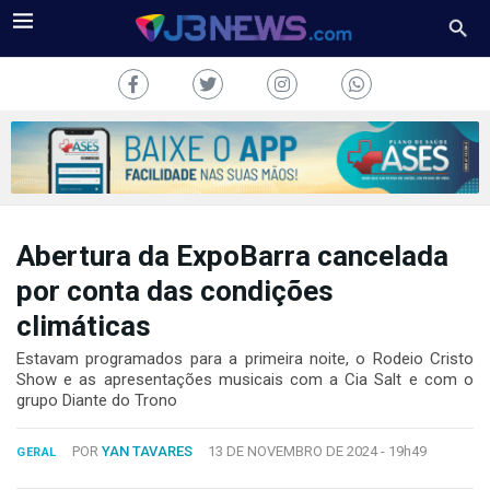
Abertura da ExpoBarra cancelada
J3NEWS
por conta das condições
TV
climáticas
COLUNAS
Estavam programados para a primeira noite, o Rodeio Cristo
Show e as apresentações musicais com a Cia Salt e com o
grupo Diante do Trono
FALE
CONOSCO
Copyright
POR
YAN TAVARES
13 DE NOVEMBRO DE 2024 -
19h49
GERAL
2024