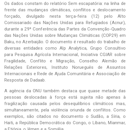
Os dados constam do relatório Sem escapatória: na linha de
frente das mudanças climáticas, conflitos e deslocamento
forçado, divulgado nesta terça-feira (12) pelo Alto
Comissariado das Nações Unidas para Refugiados (Acnur),
durante a 29ª Conferência das Partes da Convenção-Quadro
das Nações Unidas sobre Mudanças Climáticas (COP29) em
Baku, no Azerbaijão. O documento é resultado do trabalho de
diversas entidades como Alp Analytica, Grupo Consultivo
para Pesquisa Agrícola Internacional, Iniciativa CGIAR sobre
Fragilidade, Conflito e Migração, Conselho Alemão de
Relações Exteriores, Instituto Norueguês de Assuntos
Internacionais e Rede de Ajuda Comunitária e Associação de
Resposta de Dadaab.
A agência da ONU também destaca que quase metade das
pessoas deslocadas à força está sujeita não apenas à
fragilização causada pelos desequilíbrios climáticos mas,
simultaneamente, pela violência oriunda de conflitos. Como
exemplos, são citados no documento o Sudão, a Síria, o
Haiti, a República Democrática do Congo, o Líbano, Mianmar,
a Etiópia, o Iêmen e a Somália.