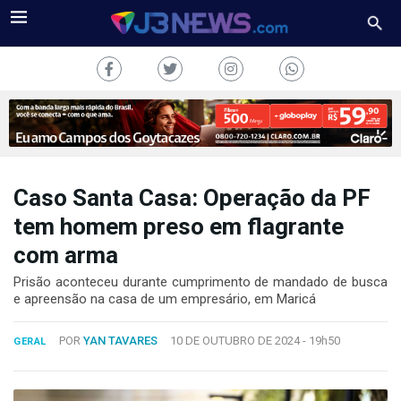
Caso Santa Casa: Operação da PF
J3NEWS
tem homem preso em flagrante
com arma
TV
Prisão aconteceu durante cumprimento de mandado de busca
COLUNAS
e apreensão na casa de um empresário, em Maricá
FALE
POR
YAN TAVARES
10 DE OUTUBRO DE 2024 -
19h50
CONOSCO
GERAL
Copyright
2024