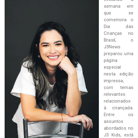
-
semana em
Desenvolvido
que se
por
Hesea
comemora o
Tecnologia
Dia das
e
Crianças no
Sistemas
Brasil, o
J3News
preparou uma
página
especial
nesta edição
impressa,
com temas
relevantes
relacionados
à criançada.
Entre os
assuntos
abordados no
J3 Kids, está