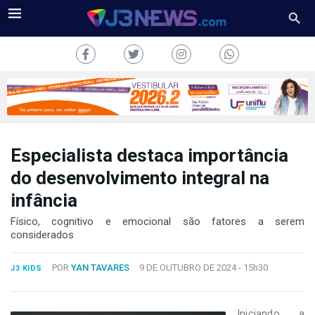
Especialista destaca importância
J3NEWS
do desenvolvimento integral na
infância
TV
Físico, cognitivo e emocional são fatores a serem
COLUNAS
considerados
FALE
POR
YAN TAVARES
9 DE OUTUBRO DE 2024 -
15h30
CONOSCO
J3 KIDS
Copyright
2024
Iniciando a