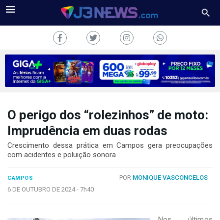
O perigo dos “rolezinhos” de moto:
J3NEWS
Imprudência em duas rodas
TV
Crescimento dessa prática em Campos gera preocupações
com acidentes e poluição sonora
COLUNAS
POR
MONIQUE VASCONCELOS
CAMPOS
FALE
CONOSCO
6 DE OUTUBRO DE 2024 -
7h40
Copyright
2024
Nos últimos