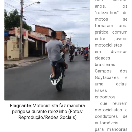
-
anos, os
Desenvolvido
“rolezinhos” de
por
Hesea
motos se
Tecnologia
tornaram uma
e
prática comum
Sistemas
entre jovens
motociclistas
em diversas
cidades
brasileiras.
Campos dos
Goytacazes é
uma delas.
Esses
encontros –
que reúnem
Flagrante|
Motociclista faz manobra
motociclistas e
perigosa durante rolezinho (Fotos:
condutores de
Reprodução/Redes Sociais)
automóveis
para manobras