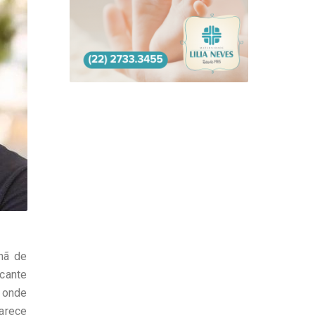
hã de
icante
o onde
arece