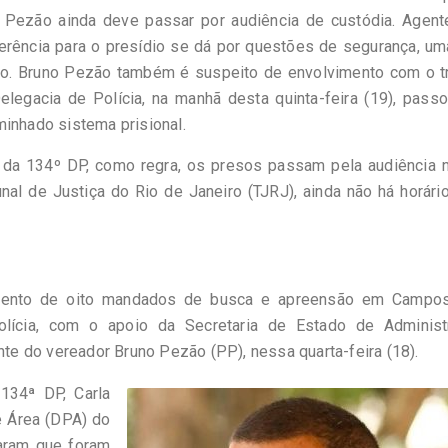
no Pezão ainda deve passar por audiência de custódia. Agent
erência para o presídio se dá por questões de segurança, u
ção. Bruno Pezão também é suspeito de envolvimento com o t
elegacia de Polícia, na manhã desta quinta-feira (19), pass
minhado sistema prisional.
r da 134º DP, como regra, os presos passam pela audiência n
nal de Justiça do Rio de Janeiro (TJRJ), ainda não há horári
rimento de oito mandados de busca e apreensão em Campo
lícia, com o apoio da Secretaria de Estado de Administ
nte do vereador Bruno Pezão (PP), nessa quarta-feira (18).
 134ª DP, Carla
e Área (DPA) do
maram que foram