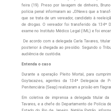
feira (19). Preso por lavagem de dinheiro, Bru
polícia penal informaram ao J3News que a transf
que se trata de um vereador, candidato à reelei
de drogas. O vereador foi transferido da 134ª D
exame no Instituto Médico Legal (IML) e foi enca
De acordo com a delegada Carla Tavares, titula
posterior à chegada ao presídio. Segundo o Tribu
audiência de custódia.
Entenda o caso
Durante a operação Pleito Mortal, para cump
Goytacazes, agentes da 134ª Delegacia de Po
Penitenciária (Seap) realizaram a prisão em flagra
Em coletiva de imprensa a delegada titular da
Tavares, e a chefe do Departamento de Polícia d
Estado do Rio de Janeiro, Natália Patrão, infor