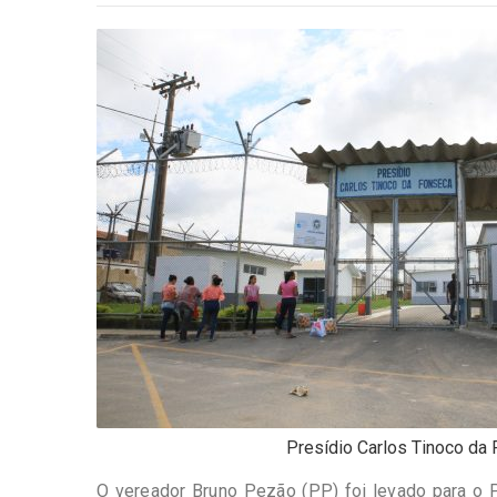
-
Desenvolvido
por
Hesea
Tecnologia
e
Sistemas
Presídio Carlos Tinoco da
O vereador Bruno Pezão (PP) foi levado para o P