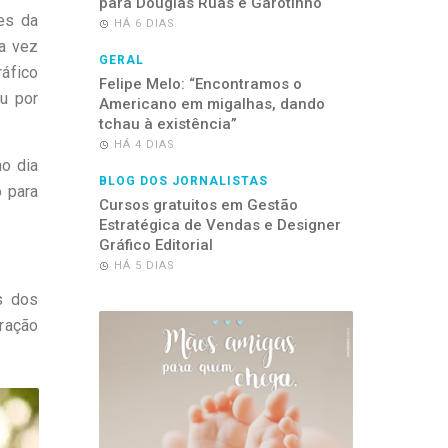
para Douglas Ruas e Garotinho
es da
HÁ 6 DIAS
ma vez
GERAL
ráfico
Felipe Melo: “Encontramos o
ou por
Americano em migalhas, dando
tchau à existência”
HÁ 4 DIAS
o dia
BLOG DOS JORNALISTAS
o para
Cursos gratuitos em Gestão
Estratégica de Vendas e Designer
Gráfico Editorial
HÁ 5 DIAS
s dos
ração