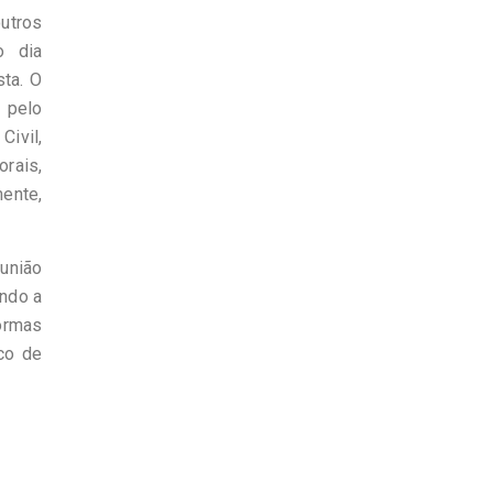
utros
o dia
sta. O
a pelo
ivil,
rais,
ente,
união
ando a
ormas
ico de