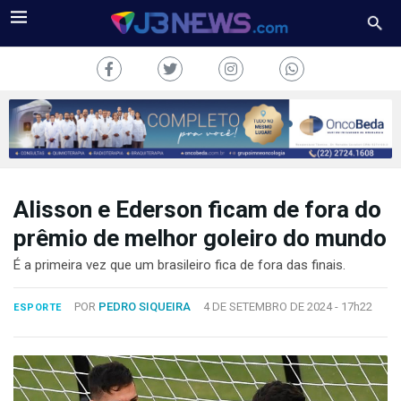
Alisson e Ederson ficam de fora do
J3NEWS
prêmio de melhor goleiro do mundo
TV
É a primeira vez que um brasileiro fica de fora das finais.
COLUNAS
POR
PEDRO SIQUEIRA
4 DE SETEMBRO DE 2024 -
17h22
ESPORTE
FALE
CONOSCO
Copyright
2024