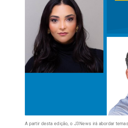
A partir desta edição, o J3News irá abordar tem