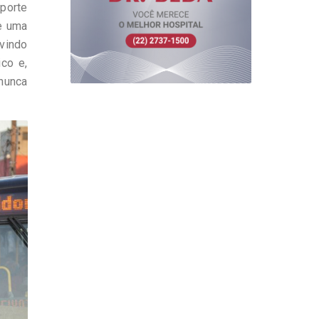
sporte
e uma
uvindo
ico e,
nunca