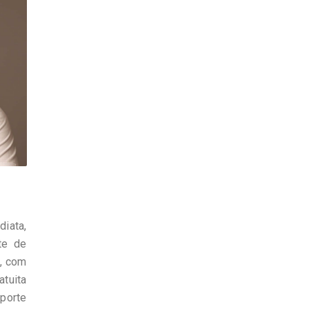
iata,
te de
’, com
atuita
sporte