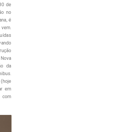
30 de
ão no
ana, é
 vem.
tuídas
evando
trução
 Nova
ão da
nibus.
(hoje
ar em
e com