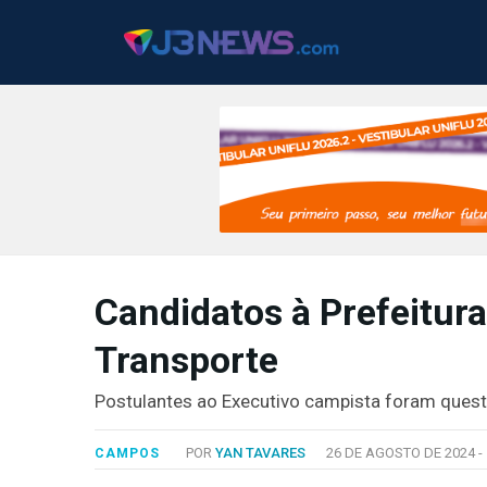
J3NEWS
Candidatos à Prefeitura
TV
Transporte
COLUNAS
FALE
Postulantes ao Executivo campista foram ques
CONOSCO
Copyright
POR
YAN TAVARES
26 DE AGOSTO DE 2024 -
CAMPOS
2024