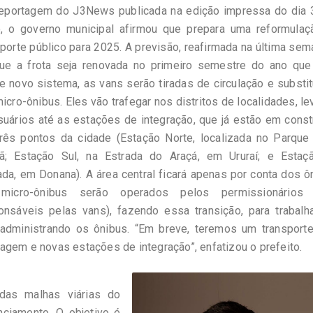
eportagem do J3News publicada na edição impressa do dia 
o, o governo municipal afirmou que prepara uma reformulaç
sporte público para 2025. A previsão, reafirmada na última sem
ue a frota seja renovada no primeiro semestre do ano que
e novo sistema, as vans serão tiradas de circulação e substi
icro-ônibus. Eles vão trafegar nos distritos de localidades, l
suários até as estações de integração, que já estão em cons
rês pontos da cidade (Estação Norte, localizada no Parque
ã; Estação Sul, na Estrada do Araçá, em Ururaí; e Estaç
ada, em Donana). A área central ficará apenas por conta dos ô
micro-ônibus serão operados pelos permissionários 
onsáveis pelas vans), fazendo essa transição, para trabalh
 administrando os ônibus. “Em breve, teremos um transport
agem e novas estações de integração”, enfatizou o prefeito.
as malhas viárias do
nciamento. O objetivo é