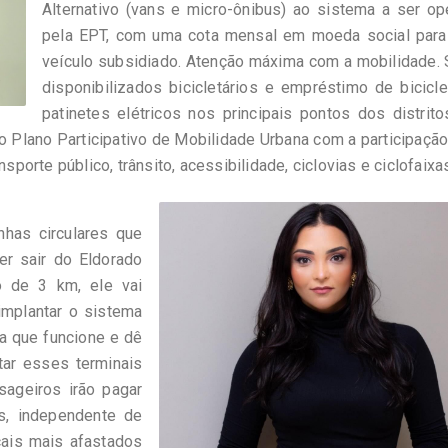
Alternativo (vans e micro-ônibus) ao sistema a ser o
pela EPT, com uma cota mensal em moeda social para
veículo subsidiado. Atenção máxima com a mobilidade.
disponibilizados bicicletários e empréstimo de bicicl
patinetes elétricos nos principais pontos dos distrit
 o Plano Participativo de Mobilidade Urbana com a participação
sporte público, trânsito, acessibilidade, ciclovias e ciclofaixas
nhas circulares que
er sair do Eldorado
o de 3 km, ele vai
 implantar o sistema
a que funcione e dê
tar esses terminais
sageiros irão pagar
, independente de
ais mais afastados