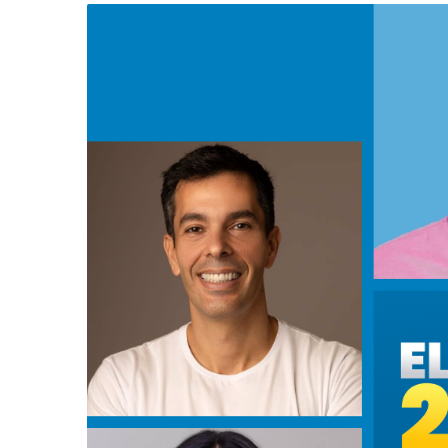
-
Desenvolvido
por
Hesea
Tecnologia
e
Sistemas