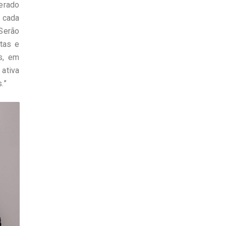
perado
 cada
 Serão
etas e
os, em
 ativa
.”