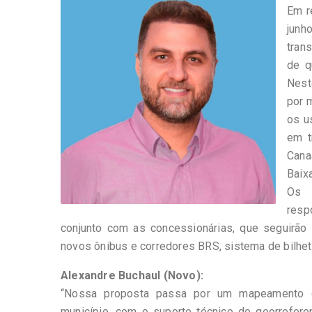
Em r
junh
tran
de q
Nest
por m
os u
em t
Cana
Baix
Os 
resp
conjunto com as concessionárias, que seguirão
novos ônibus e corredores BRS, sistema de bilhet
Alexandre Buchaul (Novo):
“Nossa proposta passa por um mapeamento d
município, com o suporte técnico de georrefere