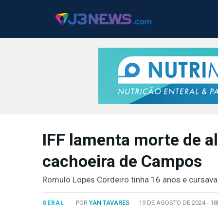
J3NEWS
IFF lamenta morte de a
TV
cachoeira de Campos
COLUNAS
FALE
Romulo Lopes Cordeiro tinha 16 anos e cursav
CONOSCO
Copyright
POR
YAN TAVARES
19 DE AGOSTO DE 2024 -
18
GERAL
2024