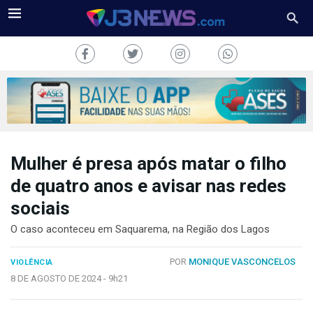
Mulher é presa após matar o filho
J3NEWS
de quatro anos e avisar nas redes
TV
sociais
COLUNAS
O caso aconteceu em Saquarema, na Região dos Lagos
FALE
POR
MONIQUE VASCONCELOS
VIOLÊNCIA
CONOSCO
8 DE AGOSTO DE 2024 -
9h21
Copyright
2024