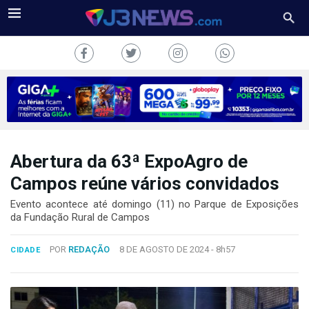
Abertura da 63ª ExpoAgro de
J3NEWS
Campos reúne vários convidados
TV
Evento acontece até domingo (11) no Parque de Exposições
da Fundação Rural de Campos
COLUNAS
POR
REDAÇÃO
8 DE AGOSTO DE 2024 -
8h57
CIDADE
FALE
CONOSCO
Copyright
2024